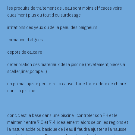
les produits de traitement de l eau sont moins efficaces voire
quasiment plus du tout d ou surdosage
irritations des yeux ou de la peau des baigneurs
formation d algues
depots de calcaire
deterioration des materiaux de la piscine (revetement,pieces a
sceller,liner,pompe...)
un ph mal ajuste peut etre la cause d une forte odeur de chlore
dans la piscine
donc c est la base dans une piscine : controler son PH et le
maintenir entre 7.0 et 7.4 idéalement, alors selon les regions et
la nature acide ou basique de l eau il faudra ajuster a la hausse